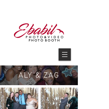
V I D E O
ALY & ZAG